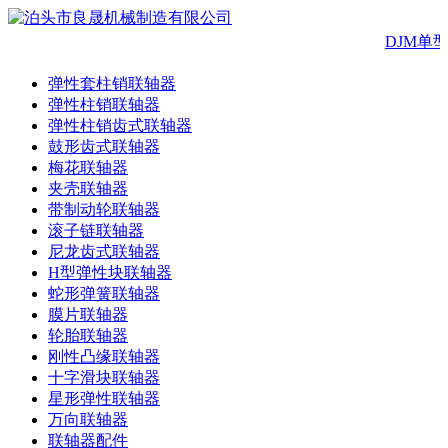
DJM单
弹性套柱销联轴器
弹性柱销联轴器
弹性柱销齿式联轴器
鼓形齿式联轴器
梅花联轴器
夹壳联轴器
带制动轮联轴器
滚子链联轴器
尼龙齿式联轴器
H型弹性块联轴器
蛇形弹簧联轴器
膜片联轴器
轮胎联轴器
刚性凸缘联轴器
十字滑块联轴器
星形弹性联轴器
万向联轴器
联轴器配件