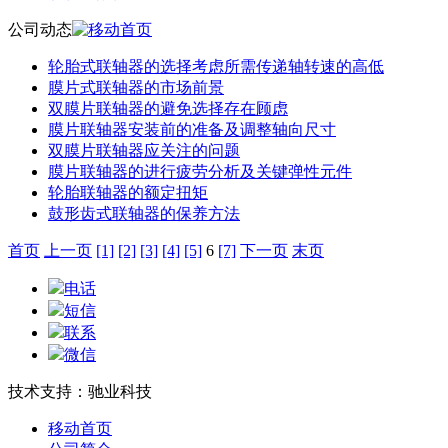
公司动态
轮胎式联轴器的选择考虑所需传递轴转速的高低
膜片式联轴器的市场前景
双膜片联轴器的避免选择存在顾虑
膜片联轴器安装前的准备及调整轴向尺寸
双膜片联轴器应关注的问题
膜片联轴器的进行疲劳分析及关键弹性元件
轮胎联轴器的额定扭矩
鼓形齿式联轴器的保养方法
首页
上一页
[1]
[2]
[3]
[4]
[5]
6
[7]
下一页
末页
电话
短信
联系
微信
技术支持：驰业科技
移动首页