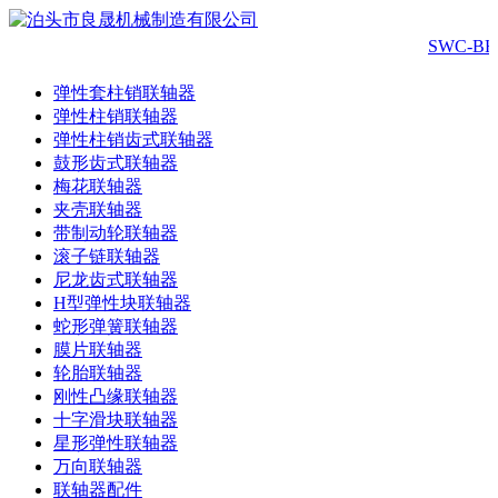
SWC-
弹性套柱销联轴器
弹性柱销联轴器
弹性柱销齿式联轴器
鼓形齿式联轴器
梅花联轴器
夹壳联轴器
带制动轮联轴器
滚子链联轴器
尼龙齿式联轴器
H型弹性块联轴器
蛇形弹簧联轴器
膜片联轴器
轮胎联轴器
刚性凸缘联轴器
十字滑块联轴器
星形弹性联轴器
万向联轴器
联轴器配件