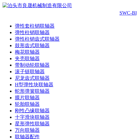
SWC-
弹性套柱销联轴器
弹性柱销联轴器
弹性柱销齿式联轴器
鼓形齿式联轴器
梅花联轴器
夹壳联轴器
带制动轮联轴器
滚子链联轴器
尼龙齿式联轴器
H型弹性块联轴器
蛇形弹簧联轴器
膜片联轴器
轮胎联轴器
刚性凸缘联轴器
十字滑块联轴器
星形弹性联轴器
万向联轴器
联轴器配件